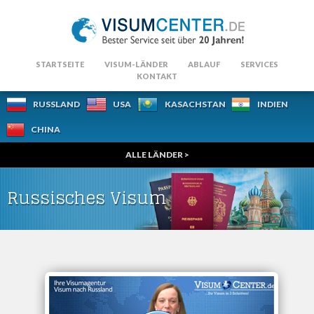
STARTSEITE
VISUM-LÄNDER
ABLAUF
SERVICES
KONTAKT
RUSSLAND
USA
KASACHSTAN
INDIEN
CHINA
ALLE LÄNDER >
Russisches Visum